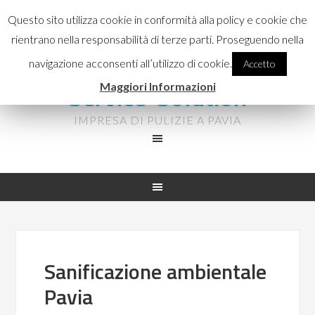
CONTATTACI:
Questo sito utilizza cookie in conformità alla policy e cookie che
333.4940072
rientrano nella responsabilità di terze parti. Proseguendo nella
navigazione acconsenti all’utilizzo di cookie.
Accetto
Service-Solution
Maggiori Informazioni
IMPRESA DI PULIZIE A PAVIA
Sanificazione ambientale
Pavia